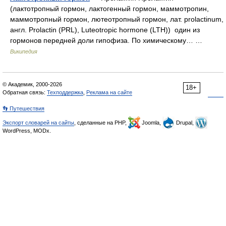
(лактотропный гормон, лактогенный гормон, маммотропин,
маммотропный гормон, лютеотропный гормон, лат. prolactinum,
англ. Prolactin (PRL), Luteotropic hormone (LTH)) один из
гормонов передней доли гипофиза. По химическому… …
Википедия
© Академик, 2000-2026
18+
Обратная связь:
Техподдержка
,
Реклама на сайте
👣 Путешествия
Экспорт словарей на сайты
, сделанные на PHP,
Joomla,
Drupal,
WordPress, MODx.