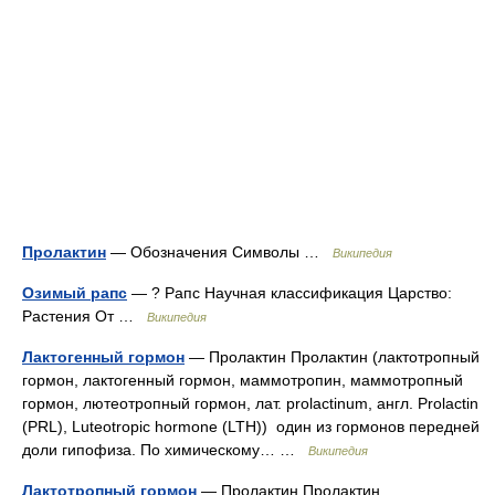
Пролактин
— Обозначения Символы …
Википедия
Озимый рапс
— ? Рапс Научная классификация Царство:
Растения От …
Википедия
Лактогенный гормон
— Пролактин Пролактин (лактотропный
гормон, лактогенный гормон, маммотропин, маммотропный
гормон, лютеотропный гормон, лат. prolactinum, англ. Prolactin
(PRL), Luteotropic hormone (LTH)) один из гормонов передней
доли гипофиза. По химическому… …
Википедия
Лактотропный гормон
— Пролактин Пролактин