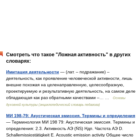
Смотреть что такое "Ложная активность" в других
словарях:
Имитация деятельности
— (лат. – подражание) –
деятельность, как проявление человеческой активности, лишь
внешне похожая на целенаправленную, целесообразную,
проектируемую и результативную деятельность, на самом деле
обладающая как раз обратными качествами –… …
Основы
духовной культуры (энциклопедический словарь педагога)
МИ 198-79: Акустическая эмиссия. Термины и определения
— Терминология МИ 198 79: Акустическая эмиссия. Термины и
определения: 2.3. Активность АЭ (ṄS) Ндп. Частота АЭ D.
Schallemissiostätigkeit Е. Acoustic emission activity Общее число